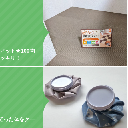
ィット★100均
ッキリ！
ほてった体をクー