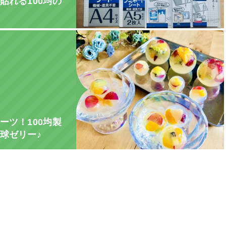
貼れる100均の
ーツ！100均製
球ゼリー♪