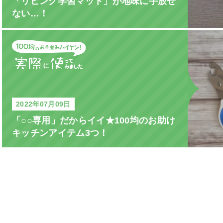
「リビング学習マット」が地味に手放せ
ない…！
2022年07月09日
「○○専用」だからイイ★100均のお助け
キッチンアイテム3つ！